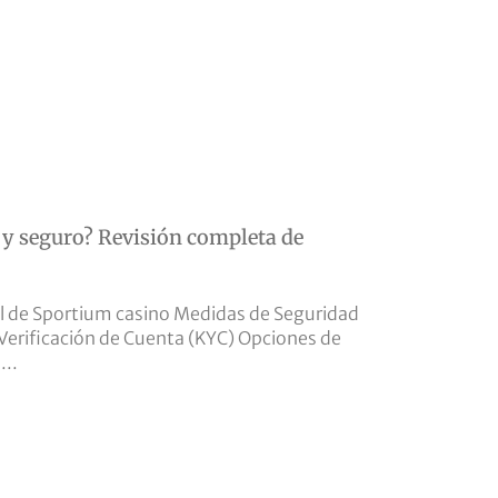
 y seguro? Revisión completa de
ial de Sportium casino Medidas de Seguridad
Verificación de Cuenta (KYC) Opciones de
...