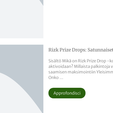
Rizk Prize Drops: Satunnaiset
Sisältö Mikä on Rizk Prize Drop -
aktivoidaan? Millaista palkintoja 
saamisen maksimointiin Yleisimm
Onko ...
Approfondisci