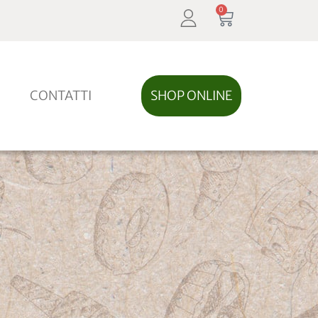
0
CONTATTI
SHOP ONLINE