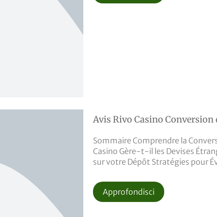
Avis Rivo Casino Conversion d
Sommaire Comprendre la Conversi
Casino Gère-t-il les Devises Étrang
sur votre Dépôt Stratégies pour Évi
Approfondisci