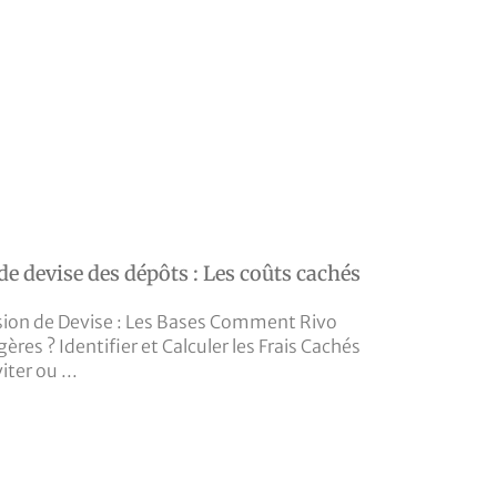
e devise des dépôts : Les coûts cachés
on de Devise : Les Bases Comment Rivo
ères ? Identifier et Calculer les Frais Cachés
ter ou ...