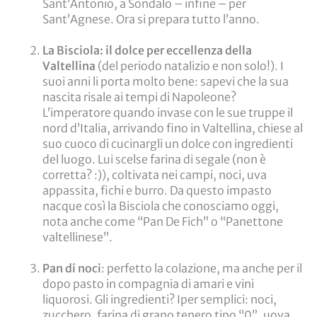
Sant’Antonio, a Sondalo – infine – per
Sant’Agnese. Ora si prepara tutto l’anno.
La Bisciola: il dolce per eccellenza della
Valtellina
(del periodo natalizio e non solo!). I
suoi anni li porta molto bene: sapevi che la sua
nascita risale ai tempi di Napoleone?
L’imperatore quando invase con le sue truppe il
nord d’Italia, arrivando fino in Valtellina, chiese al
suo cuoco di cucinargli un dolce con ingredienti
del luogo. Lui scelse
farina di segale (non è
corretta? :))
, coltivata nei campi, noci, uva
appassita, fichi e burro. Da questo impasto
nacque così la Bisciola che conosciamo oggi,
nota anche come “Pan De Fich” o “Panettone
valtellinese”.
Pan di noci
: perfetto la colazione, ma anche per il
dopo pasto in compagnia di amari e vini
liquorosi. Gli ingredienti? Iper semplici: noci,
zucchero, farina di grano tenero tipo “0”, uova,