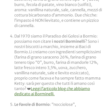
burro, fecola di patate, vino bianco (solfiti),
aroma: vanillina naturale, sale, cannella, mezzi di
cottura bicarbonato d’ammonio. Due chicche:
l’impasto è NON lievitato, e contiene un pizzico
di cannella.
Dal 1970 siamo il Paradiso dei Golosi a Bormio:
possiamo non citare
i nostri Borminelli
? Sono i
nostri biscotti a marchio, insieme ai Baci di
Bormio.Li creiamo con ingredienti semplicissimi
(farina di grano saraceno 26%, farina di grano
tenero tipo “0”, burro, farina di mandorle 12%,
latte fresco intero 3,5%, uova, zucchero,
vanillina naturale, sale e lievito essiccato),
proprio come faceva e ha sempre fatto mamma
Ketty: sarà per questo che tutti li amano così
tanto?
❤️
Leggi l’articolo blog che abbiamo
dedicato ai Borminelli.
Le Favole di Bormio
: “nocciolose”,