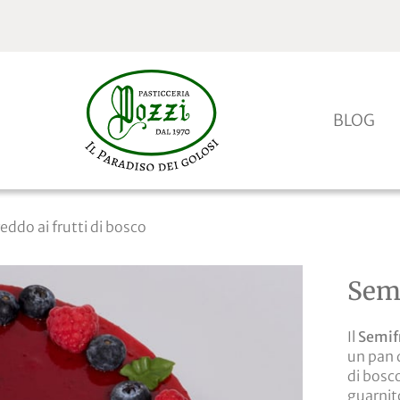
BLOG
eddo ai frutti di bosco
Semi
Il
Semifr
un pan 
di bosc
guarnito