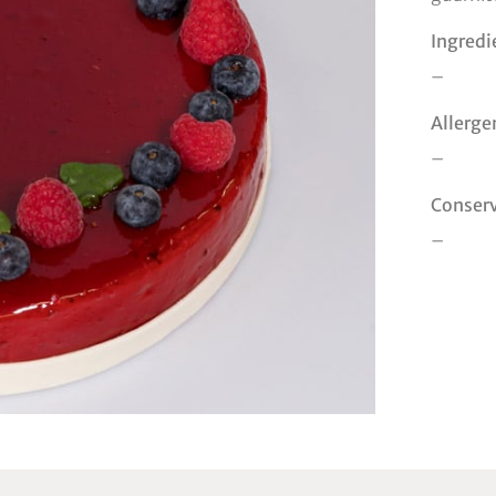
Ingredi
–
Allerge
–
Conser
–