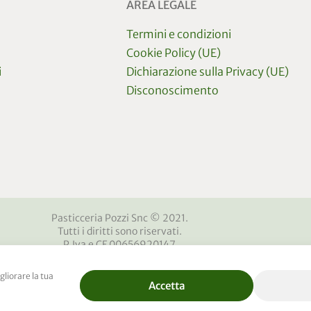
AREA LEGALE
Termini e condizioni
Cookie Policy (UE)
i
Dichiarazione sulla Privacy (UE)
Disconoscimento
Pasticceria Pozzi Snc © 2021.
Tutti i diritti sono riservati.
P.Iva e CF 00656920147
a IV Novembre 4 – 23032 – Bormio (So)
Servizio clienti:
+39 0342 901492
gliorare la tua
info@pasticceriapozzi.it
Accetta