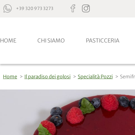
+39 320 973 3273
HOME
CHI SIAMO
PASTICCERIA
Home
Il paradiso dei golosi
Specialità Pozzi
Semifr