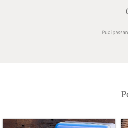
Puoi passare 
P